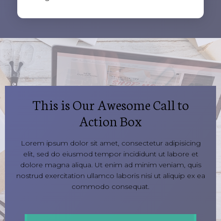
This is Our Awesome Call to
Action Box
Lorem ipsum dolor sit amet, consectetur adipisicing
elit, sed do eiusmod tempor incididunt ut labore et
dolore magna aliqua. Ut enim ad minim veniam, quis
nostrud exercitation ullamco laboris nisi ut aliquip ex ea
commodo consequat.